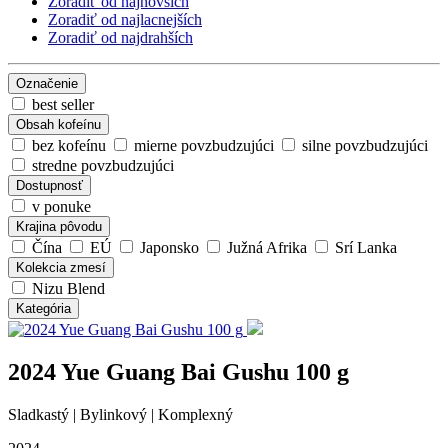
Zoradiť od najnovších
Zoradiť od najlacnejších
Zoradiť od najdrahších
Označenie
best seller
Obsah kofeínu
bez kofeínu
mierne povzbudzujúci
silne povzbudzujúci
stredne povzbudzujúci
Dostupnosť
v ponuke
Krajina pôvodu
Čína
EÚ
Japonsko
Južná Afrika
Srí Lanka
Kolekcia zmesí
Nizu Blend
Kategória
2024 Yue Guang Bai Gushu 100 g
Sladkastý | Bylinkový | Komplexný