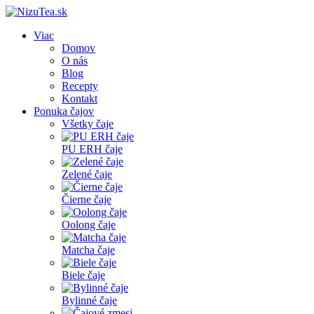
Viac
Domov
O nás
Blog
Recepty
Kontakt
Ponuka čajov
Všetky čaje
PU ERH čaje
Zelené čaje
Čierne čaje
Oolong čaje
Matcha čaje
Biele čaje
Bylinné čaje