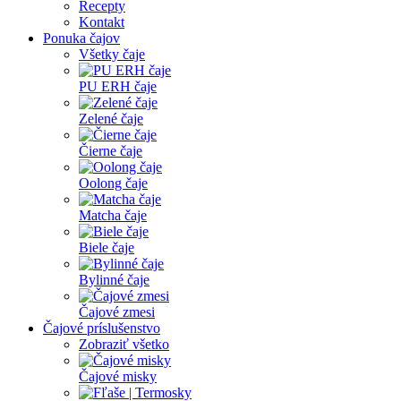
Recepty
Kontakt
Ponuka čajov
Všetky čaje
PU ERH čaje
Zelené čaje
Čierne čaje
Oolong čaje
Matcha čaje
Biele čaje
Bylinné čaje
Čajové zmesi
Čajové príslušenstvo
Zobraziť všetko
Čajové misky