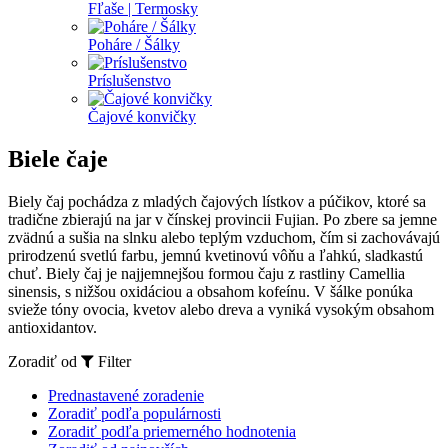
Fľaše | Termosky
Poháre / Šálky
Príslušenstvo
Čajové konvičky
Biele čaje
Biely čaj pochádza z mladých čajových lístkov a púčikov, ktoré sa
tradične zbierajú na jar v čínskej provincii Fujian. Po zbere sa jemne
zvädnú a sušia na slnku alebo teplým vzduchom, čím si zachovávajú
prirodzenú svetlú farbu, jemnú kvetinovú vôňu a ľahkú, sladkastú
chuť. Biely čaj je najjemnejšou formou čaju z rastliny Camellia
sinensis, s nižšou oxidáciou a obsahom kofeínu. V šálke ponúka
svieže tóny ovocia, kvetov alebo dreva a vyniká vysokým obsahom
antioxidantov.
Zoradiť od
Filter
Prednastavené zoradenie
Zoradiť podľa populárnosti
Zoradiť podľa priemerného hodnotenia