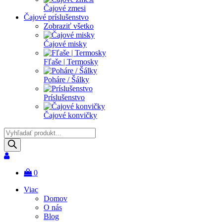
Čajové zmesi
Čajové príslušenstvo
Zobraziť všetko
Čajové misky
Fľaše | Termosky
Poháre / Šálky
Príslušenstvo
Čajové konvičky
Products
search
0
Viac
Domov
O nás
Blog