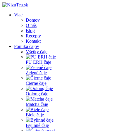
Viac
Domov
O nás
Blog
Recepty
Kontakt
Ponuka čajov
Všetky čaje
PU ERH čaje
Zelené čaje
Čierne čaje
Oolong čaje
Matcha čaje
Biele čaje
Bylinné čaje