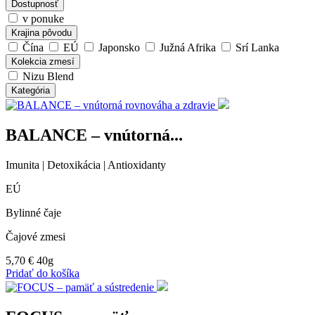
Dostupnosť
v ponuke
Krajina pôvodu
Čína
EÚ
Japonsko
Južná Afrika
Srí Lanka
Kolekcia zmesí
Nizu Blend
Kategória
BALANCE – vnútorná...
Imunita | Detoxikácia | Antioxidanty
EÚ
Bylinné čaje
Čajové zmesi
5,70
€
40g
Pridať do košíka