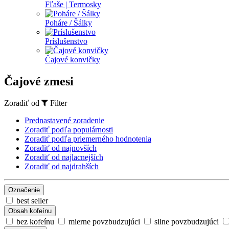
Fľaše | Termosky
Poháre / Šálky
Príslušenstvo
Čajové konvičky
Čajové zmesi
Zoradiť od
Filter
Prednastavené zoradenie
Zoradiť podľa populárnosti
Zoradiť podľa priemerného hodnotenia
Zoradiť od najnovších
Zoradiť od najlacnejších
Zoradiť od najdrahších
Označenie
best seller
Obsah kofeínu
bez kofeínu
mierne povzbudzujúci
silne povzbudzujúci