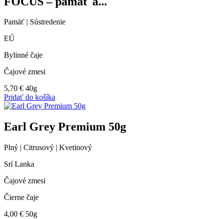
FOCUS – pamäť a...
Pamäť | Sústredenie
EÚ
Bylinné čaje
Čajové zmesi
5,70
€
40g
Pridať do košíka
Earl Grey Premium 50g
Plný | Citrusový | Kvetinový
Srí Lanka
Čajové zmesi
Čierne čaje
4,00
€
50g