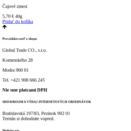
Čajové zmesi
5,70
€
40g
Pridať do košíka
Prevádzkovateľ e-shopu
Global Trade CO., s.r.o.
Komenského 28
Modra 900 01
Tel. +421 908 666 245
Nie sme platcami DPH
SHOWROOM A VÝDAJ INTERNETOVÝCH OBJEDNÁVOK
Bratislavská 197/83, Pezinok 902 01
Termín si dohodnite vopred.
Sledujte nás