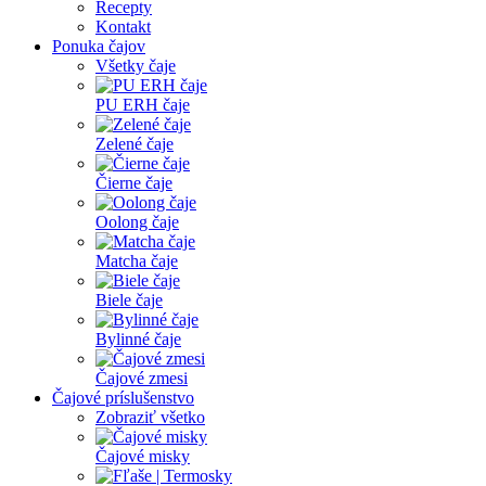
Recepty
Kontakt
Ponuka čajov
Všetky čaje
PU ERH čaje
Zelené čaje
Čierne čaje
Oolong čaje
Matcha čaje
Biele čaje
Bylinné čaje
Čajové zmesi
Čajové príslušenstvo
Zobraziť všetko
Čajové misky