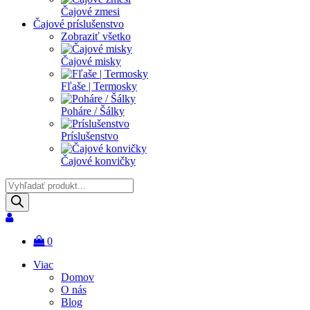
Čajové zmesi
Čajové príslušenstvo
Zobraziť všetko
Čajové misky
Fľaše | Termosky
Poháre / Šálky
Príslušenstvo
Čajové konvičky
Products
search
0
Viac
Domov
O nás
Blog