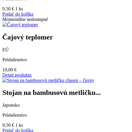
9,50
€
1 ks
Pridať do košíka
Momentálne nedostupné
Čajový teplomer
EÚ
Príslušenstvo
10,00
€
Detail produktu
Stojan na bambusovú metličku...
Japonsko
Príslušenstvo
9,50
€
1 ks
Pridať do košíka