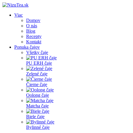
Viac
Domov
O nás
Blog
Recepty
Kontakt
Ponuka čajov
Všetky čaje
PU ERH čaje
Zelené čaje
Čierne čaje
Oolong čaje
Matcha čaje
Biele čaje
Bylinné čaje