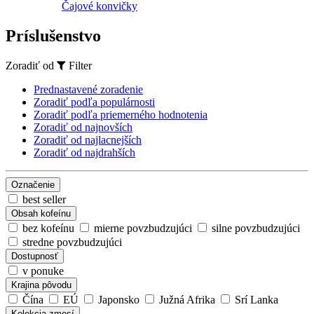
Čajové konvičky
Príslušenstvo
Zoradiť od
Filter
Prednastavené zoradenie
Zoradiť podľa populárnosti
Zoradiť podľa priemerného hodnotenia
Zoradiť od najnovších
Zoradiť od najlacnejších
Zoradiť od najdrahších
Označenie
best seller
Obsah kofeínu
bez kofeínu
mierne povzbudzujúci
silne povzbudzujúci
stredne povzbudzujúci
Dostupnosť
v ponuke
Krajina pôvodu
Čína
EÚ
Japonsko
Južná Afrika
Srí Lanka
Kolekcia zmesí