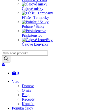
Čajové misky
Fľaše | Termosky
Poháre / Šálky
Príslušenstvo
Čajové konvičky
Products
search
0
Viac
Domov
O nás
Blog
Recepty
Kontakt
Ponuka čajov