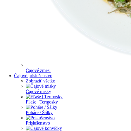
Čajové zmesi
Čajové príslušenstvo
Zobraziť všetko
Čajové misky
Fľaše | Termosky
Poháre / Šálky
Príslušenstvo