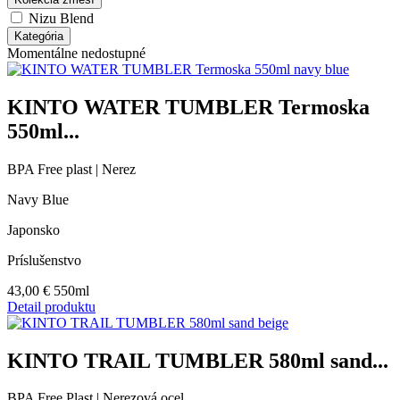
Nizu Blend
Kategória
Momentálne nedostupné
KINTO WATER TUMBLER Termoska
550ml...
BPA Free plast | Nerez
Navy Blue
Japonsko
Príslušenstvo
43,00
€
550ml
Detail produktu
KINTO TRAIL TUMBLER 580ml sand...
BPA Free Plast | Nerezová ocel