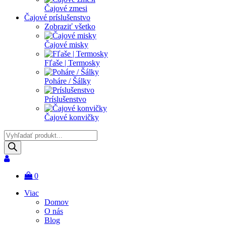
Čajové zmesi
Čajové príslušenstvo
Zobraziť všetko
Čajové misky
Fľaše | Termosky
Poháre / Šálky
Príslušenstvo
Čajové konvičky
Products
search
0
Viac
Domov
O nás
Blog