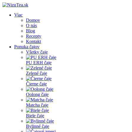
Viac
Domov
O nás
Blog
Recepty
Kontakt
Ponuka čajov
Všetky čaje
PU ERH čaje
Zelené čaje
Čierne čaje
Oolong čaje
Matcha čaje
Biele čaje
Bylinné čaje