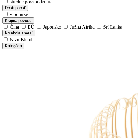
stredne povzbudzujúci
Dostupnosť
v ponuke
Krajina pôvodu
Čína
EÚ
Japonsko
Južná Afrika
Srí Lanka
Kolekcia zmesí
Nizu Blend
Kategória