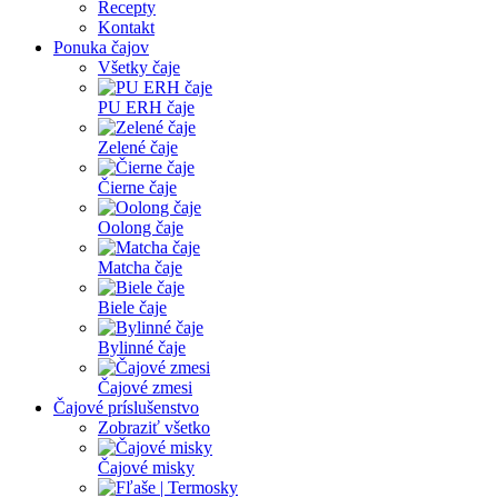
Recepty
Kontakt
Ponuka čajov
Všetky čaje
PU ERH čaje
Zelené čaje
Čierne čaje
Oolong čaje
Matcha čaje
Biele čaje
Bylinné čaje
Čajové zmesi
Čajové príslušenstvo
Zobraziť všetko
Čajové misky