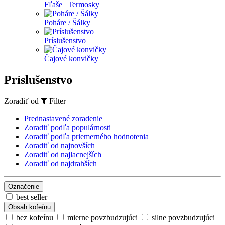
Fľaše | Termosky
Poháre / Šálky
Príslušenstvo
Čajové konvičky
Príslušenstvo
Zoradiť od
Filter
Prednastavené zoradenie
Zoradiť podľa populárnosti
Zoradiť podľa priemerného hodnotenia
Zoradiť od najnovších
Zoradiť od najlacnejších
Zoradiť od najdrahších
Označenie
best seller
Obsah kofeínu
bez kofeínu
mierne povzbudzujúci
silne povzbudzujúci