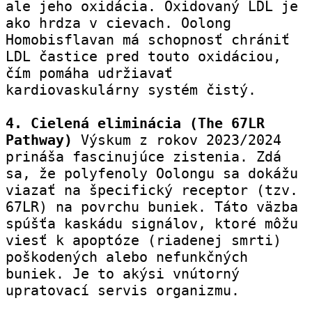
ale jeho oxidácia. Oxidovaný LDL je 
ako hrdza v cievach. Oolong 
Homobisflavan má schopnosť chrániť 
LDL častice pred touto oxidáciou, 
čím pomáha udržiavať 
kardiovaskulárny systém čistý.
4. Cielená eliminácia (The 67LR 
Pathway)
 Výskum z rokov 2023/2024 
prináša fascinujúce zistenia. Zdá 
sa, že polyfenoly Oolongu sa dokážu 
viazať na špecifický receptor (tzv. 
67LR) na povrchu buniek. Táto väzba 
spúšťa kaskádu signálov, ktoré môžu 
viesť k apoptóze (riadenej smrti) 
poškodených alebo nefunkčných 
buniek. Je to akýsi vnútorný 
upratovací servis organizmu.