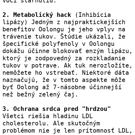
voči starnutiu.
2. Metabolický hack
 (Inhibícia 
lipázy) Jedným z najpraktickejších 
benefitov Oolongu je jeho vplyv na 
trávenie tukov. Štúdie ukázali, že 
špecifické polyfenoly v Oolongu 
dokážu účinne blokovať enzým lipázu, 
ktorý je zodpovedný za rozkladanie 
tukov v potrave. Ak tuk nerozložíte, 
nemôžete ho vstrebať. Niektoré dáta 
naznačujú, že v tomto aspekte môže 
byť Oolong až 7-násobne účinnejší 
než bežný zelený čaj.
3. Ochrana srdca pred "hrdzou"
Všetci riešia hladinu LDL 
cholesterolu. Ale skutočným 
problémom nie je len prítomnosť LDL, 