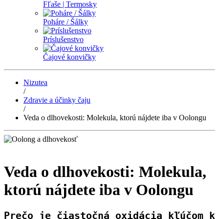
Fľaše | Termosky
Poháre / Šálky
Príslušenstvo
Čajové konvičky
Nizutea
/
Zdravie a účinky čaju
/
Veda o dlhovekosti: Molekula, ktorú nájdete iba v Oolongu
Veda o dlhovekosti: Molekula,
ktorú nájdete iba v Oolongu
Prečo je čiastočná oxidácia kľúčom k 