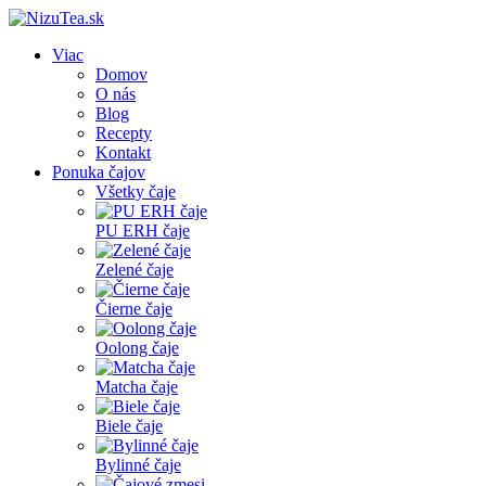
Viac
Domov
O nás
Blog
Recepty
Kontakt
Ponuka čajov
Všetky čaje
PU ERH čaje
Zelené čaje
Čierne čaje
Oolong čaje
Matcha čaje
Biele čaje
Bylinné čaje