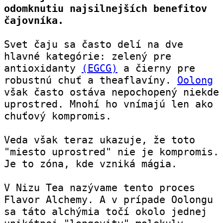
odomknutiu najsilnejších benefitov 
čajovníka.
Svet čaju sa často delí na dve 
hlavné kategórie: zelený pre 
antioxidanty 
(EGCG)
 a čierny pre 
robustnú chuť a theaflavíny. 
Oolong
však často ostáva nepochopený niekde 
uprostred. Mnohí ho vnímajú len ako 
chuťový kompromis.
Veda však teraz ukazuje, že toto 
"miesto uprostred" nie je kompromis. 
Je to zóna, kde vzniká mágia.
V Nizu Tea nazývame tento proces 
Flavor Alchemy. A v prípade Oolongu 
sa táto alchýmia točí okolo jednej 