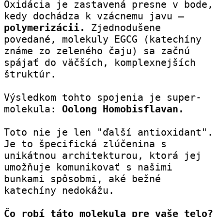
Oxidácia je zastavená presne v bode, 
kedy dochádza k vzácnemu javu – 
polymerizácii.
 Zjednodušene 
povedané, molekuly EGCG (katechíny 
známe zo zeleného čaju) sa začnú 
spájať do väčších, komplexnejších 
štruktúr.
Výsledkom tohto spojenia je super-
molekula: 
Oolong Homobisflavan.
Toto nie je len "ďalší antioxidant". 
Je to špecifická zlúčenina s 
unikátnou architekturou, ktorá jej 
umožňuje komunikovať s našimi 
bunkami spôsobmi, aké bežné 
katechíny nedokážu.
Čo robí táto molekula pre vaše telo?