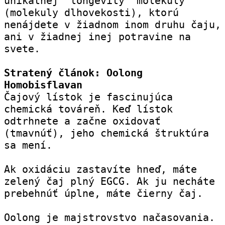
unikátnej "longevity" molekuly 
(molekuly dlhovekosti), ktorú 
nenájdete v žiadnom inom druhu čaju, 
ani v žiadnej inej potravine na 
svete.
Stratený článok: Oolong 
Homobisflavan
Čajový lístok je fascinujúca 
chemická továreň. Keď lístok 
odtrhnete a začne oxidovať 
(tmavnúť), jeho chemická štruktúra 
sa mení.
Ak oxidáciu zastavíte hneď, máte 
zelený čaj plný EGCG. Ak ju necháte 
prebehnúť úplne, máte čierny čaj.
Oolong je majstrovstvo načasovania. 