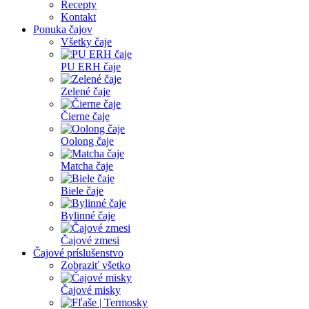
Recepty
Kontakt
Ponuka čajov
Všetky čaje
PU ERH čaje
Zelené čaje
Čierne čaje
Oolong čaje
Matcha čaje
Biele čaje
Bylinné čaje
Čajové zmesi
Čajové príslušenstvo
Zobraziť všetko
Čajové misky