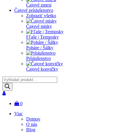
Čajové zmesi
Čajové príslušenstvo
Zobraziť všetko
Čajové misky
Fľaše | Termosky
Poháre / Šálky
Príslušenstvo
Čajové konvičky
Products
search
0
Viac
Domov
O nás
Blog