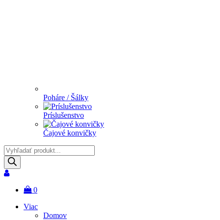
Poháre / Šálky
Príslušenstvo
Čajové konvičky
Products
search
0
Viac
Domov