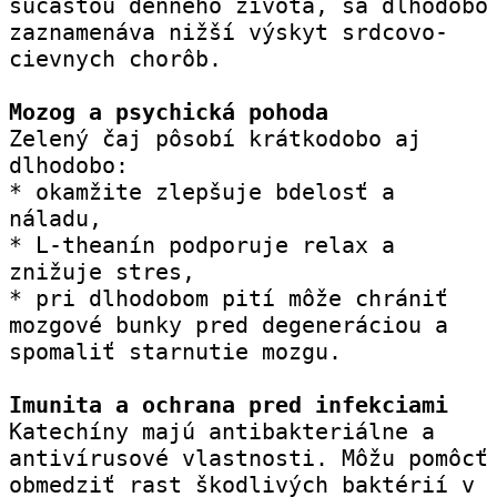
súčasťou denného života, sa dlhodobo 
zaznamenáva nižší výskyt srdcovo-
cievnych chorôb.
Mozog a psychická pohoda
Zelený čaj pôsobí krátkodobo aj 
dlhodobo:
* okamžite zlepšuje bdelosť a 
náladu,
* L-theanín podporuje relax a 
znižuje stres,
* pri dlhodobom pití môže chrániť 
mozgové bunky pred degeneráciou a 
spomaliť starnutie mozgu.
Imunita a ochrana pred infekciami
Katechíny majú antibakteriálne a 
antivírusové vlastnosti. Môžu pomôcť 
obmedziť rast škodlivých baktérií v 