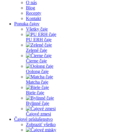
O nás
Blog
Recepty
Kontakt
Ponuka čajov
Všetky čaje
PU ERH čaje
Zelené čaje
Čierne čaje
Oolong čaje
Matcha čaje
Biele čaje
Bylinné čaje
Čajové zmesi
Čajové príslušenstvo
Zobraziť všetko