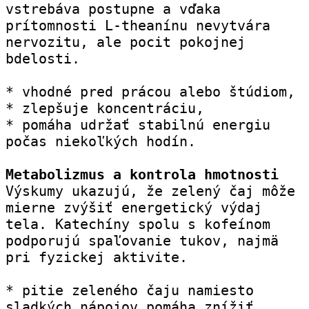
vstrebáva postupne a vďaka 
prítomnosti L-theanínu nevytvára 
nervozitu, ale pocit pokojnej 
bdelosti.
* vhodné pred prácou alebo štúdiom,
* zlepšuje koncentráciu,
* pomáha udržať stabilnú energiu 
počas niekoľkých hodín.
Metabolizmus a kontrola hmotnosti
Výskumy ukazujú, že zelený čaj môže 
mierne zvýšiť energetický výdaj 
tela. Katechíny spolu s kofeínom 
podporujú spaľovanie tukov, najmä 
pri fyzickej aktivite.
* pitie zeleného čaju namiesto 
sladkých nápojov pomáha znížiť 