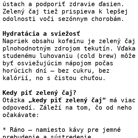
ústach a podporiť zdravie ďasien. 
Zelený čaj tiež prispieva k lepšej 
odolnosti voči sezónnym chorobám.
Hydratácia a sviežosť
Napriek obsahu kofeínu je zelený čaj 
plnohodnotným zdrojom tekutín. Vďaka 
studenému luhovaniu (cold brew) môže 
byť osviežujúcim nápojom počas 
horúcich dní – bez cukru, bez 
kalórií, no s čistou chuťou.
Kedy piť zelený čaj?
Otázka 
„kedy piť zelený čaj“
 má viac 
odpovedí. Záleží na tom, čo od neho 
očakávate:
* Ráno – namiesto kávy pre jemné 
prebudenie a sústredenie.