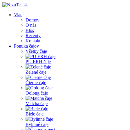
Viac
Domov
O nás
Blog
Recepty
Kontakt
Ponuka čajov
Všetky čaje
PU ERH čaje
Zelené čaje
Čierne čaje
Oolong čaje
Matcha čaje
Biele čaje
Bylinné čaje