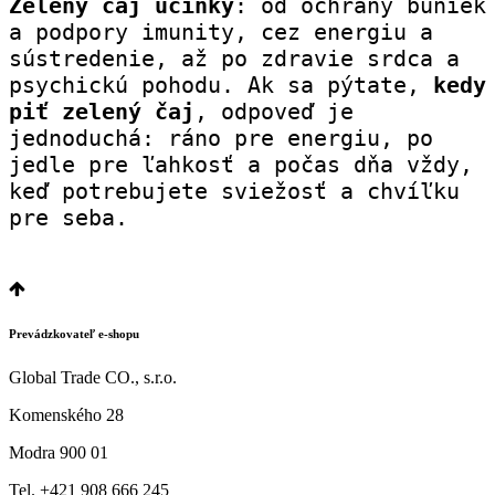
Zelený čaj účinky
: od ochrany buniek 
a podpory imunity, cez energiu a 
sústredenie, až po zdravie srdca a 
psychickú pohodu. Ak sa pýtate, 
kedy 
piť zelený čaj
, odpoveď je 
jednoduchá: ráno pre energiu, po 
jedle pre ľahkosť a počas dňa vždy, 
keď potrebujete sviežosť a chvíľku 
pre seba.
Prevádzkovateľ e-shopu
Global Trade CO., s.r.o.
Komenského 28
Modra 900 01
Tel. +421 908 666 245