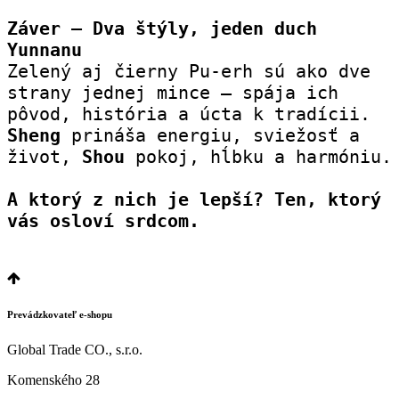
Záver – Dva štýly, jeden duch 
Yunnanu
Zelený aj čierny Pu-erh sú ako dve 
strany jednej mince – spája ich 
pôvod, história a úcta k tradícii.
Sheng
 prináša energiu, sviežosť a 
život, 
Shou
 pokoj, hĺbku a harmóniu.
A ktorý z nich je lepší? Ten, ktorý 
vás osloví srdcom.
Prevádzkovateľ e-shopu
Global Trade CO., s.r.o.
Komenského 28