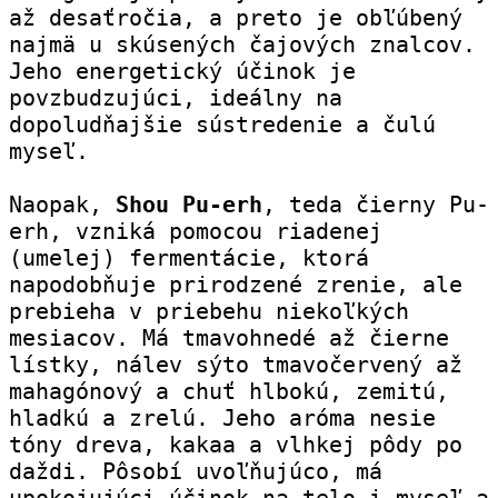
až desaťročia, a preto je obľúbený 
najmä u skúsených čajových znalcov. 
Jeho energetický účinok je 
povzbudzujúci, ideálny na 
dopoludňajšie sústredenie a čulú 
myseľ.
Naopak, 
Shou Pu-erh
, teda čierny Pu-
erh, vzniká pomocou riadenej 
(umelej) fermentácie, ktorá 
napodobňuje prirodzené zrenie, ale 
prebieha v priebehu niekoľkých 
mesiacov. Má tmavohnedé až čierne 
lístky, nálev sýto tmavočervený až 
mahagónový a chuť hlbokú, zemitú, 
hladkú a zrelú. Jeho aróma nesie 
tóny dreva, kakaa a vlhkej pôdy po 
daždi. Pôsobí uvoľňujúco, má 
upokojujúci účinok na telo i myseľ a 