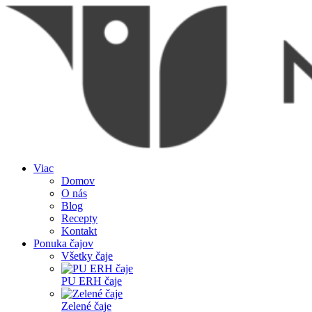
Viac
Domov
O nás
Blog
Recepty
Kontakt
Ponuka čajov
Všetky čaje
PU ERH čaje
Zelené čaje