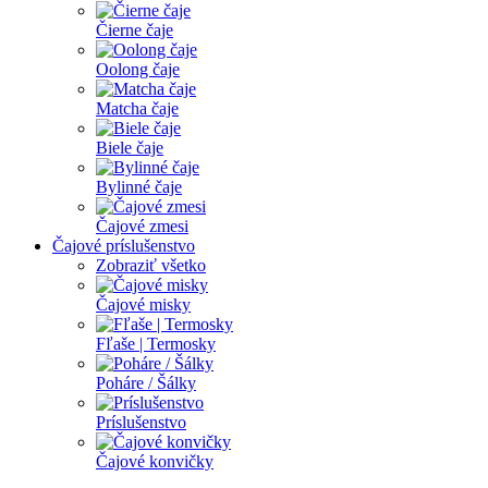
Čierne čaje
Oolong čaje
Matcha čaje
Biele čaje
Bylinné čaje
Čajové zmesi
Čajové príslušenstvo
Zobraziť všetko
Čajové misky
Fľaše | Termosky
Poháre / Šálky
Príslušenstvo
Čajové konvičky