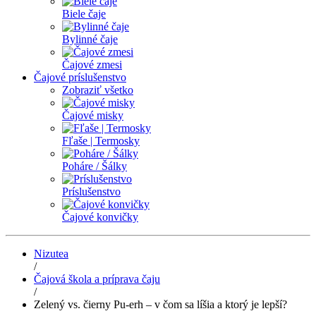
Biele čaje
Bylinné čaje
Čajové zmesi
Čajové príslušenstvo
Zobraziť všetko
Čajové misky
Fľaše | Termosky
Poháre / Šálky
Príslušenstvo
Čajové konvičky
Nizutea
/
Čajová škola a príprava čaju
/
Zelený vs. čierny Pu-erh – v čom sa líšia a ktorý je lepší?