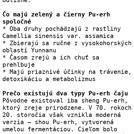
Čo majú zelený a čierny Pu-erh 
spoločné
* Oba druhy pochádzajú z rastliny 
Camellia sinensis var. assamica
* Zbierajú sa ručne z vysokohorských 
oblastí Yunnanu
* Časom zrejú a ich chuť sa 
prehlbuje
* Majú priaznivé účinky na trávenie, 
detoxikáciu a metabolizmus
Prečo existujú dva typy Pu-erh čaju
Pôvodne existoval iba sheng Pu-erh, 
ktorý zreje prirodzene. V 70. rokoch 
20. storočia však vznikla moderná 
verzia – shou Pu-erh, vytvorená 
umelou fermentáciou. Cieľom bolo 