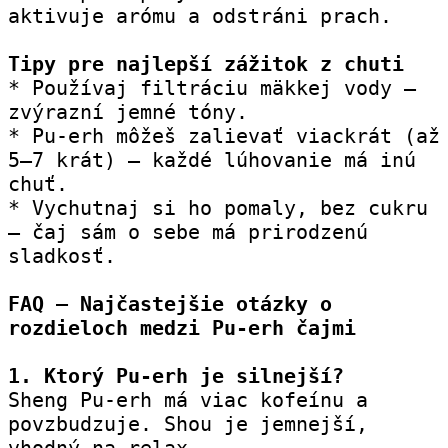
aktivuje arómu a odstráni prach.
Tipy pre najlepší zážitok z chuti
* Používaj filtráciu mäkkej vody – 
zvýrazní jemné tóny.
* Pu-erh môžeš zalievať viackrát (až 
5–7 krát) – každé lúhovanie má inú 
chuť.
* Vychutnaj si ho pomaly, bez cukru 
– čaj sám o sebe má prirodzenú 
sladkosť.
FAQ – Najčastejšie otázky o 
rozdieloch medzi Pu-erh čajmi
1. Ktorý Pu-erh je silnejší?
Sheng Pu-erh má viac kofeínu a 
povzbudzuje. Shou je jemnejší, 
vhodný na relax.