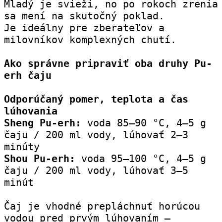
Mladý je svieži, no po rokoch zrenia 
sa mení na skutočný poklad.
Je ideálny pre zberateľov a 
milovníkov komplexných chutí.
Ako správne pripraviť oba druhy Pu-
erh čaju
Odporúčaný pomer, teplota a čas 
lúhovania
Sheng Pu-erh:
 voda 85–90 °C, 4–5 g 
čaju / 200 ml vody, lúhovať 2–3 
minúty
Shou Pu-erh:
 voda 95–100 °C, 4–5 g 
čaju / 200 ml vody, lúhovať 3–5 
minút
Čaj je vhodné prepláchnuť horúcou 
vodou pred prvým lúhovaním – 