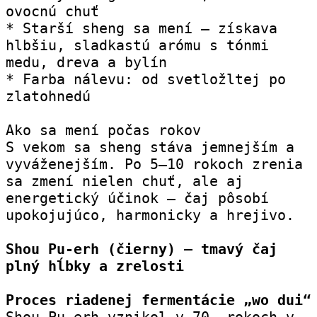
ovocnú chuť
* Starší sheng sa mení – získava 
hlbšiu, sladkastú arómu s tónmi 
medu, dreva a bylín
* Farba nálevu: od svetložltej po 
zlatohnedú
Ako sa mení počas rokov
S vekom sa sheng stáva jemnejším a 
vyváženejším. Po 5–10 rokoch zrenia 
sa zmení nielen chuť, ale aj 
energetický účinok – čaj pôsobí 
upokojujúco, harmonicky a hrejivo.
Shou Pu-erh (čierny) – tmavý čaj 
plný hĺbky a zrelosti
Proces riadenej fermentácie „wo dui“
Shou Pu-erh vznikol v 70. rokoch v 