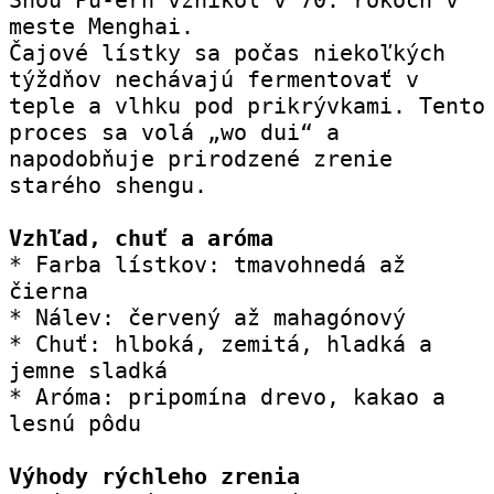
meste Menghai.
Čajové lístky sa počas niekoľkých 
týždňov nechávajú fermentovať v 
teple a vlhku pod prikrývkami. Tento 
proces sa volá „wo dui“ a 
napodobňuje prirodzené zrenie 
starého shengu.
Vzhľad, chuť a aróma
* Farba lístkov: tmavohnedá až 
čierna
* Nálev: červený až mahagónový
* Chuť: hlboká, zemitá, hladká a 
jemne sladká
* Aróma: pripomína drevo, kakao a 
lesnú pôdu
Výhody rýchleho zrenia