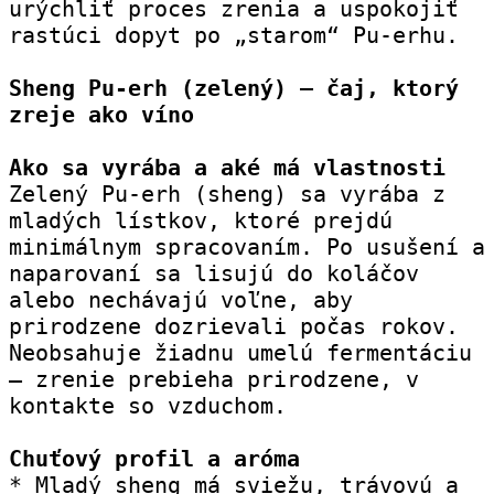
urýchliť proces zrenia a uspokojiť 
rastúci dopyt po „starom“ Pu-erhu.
Sheng Pu-erh (zelený) – čaj, ktorý 
zreje ako víno
Ako sa vyrába a aké má vlastnosti
Zelený Pu-erh (sheng) sa vyrába z 
mladých lístkov, ktoré prejdú 
minimálnym spracovaním. Po usušení a 
naparovaní sa lisujú do koláčov 
alebo nechávajú voľne, aby 
prirodzene dozrievali počas rokov. 
Neobsahuje žiadnu umelú fermentáciu 
– zrenie prebieha prirodzene, v 
kontakte so vzduchom.
Chuťový profil a aróma
* Mladý sheng má sviežu, trávovú a 