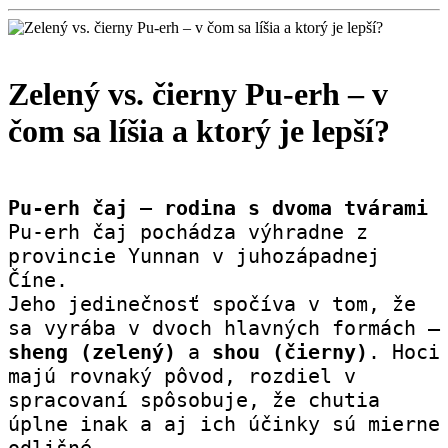
Zelený vs. čierny Pu-erh – v
čom sa líšia a ktorý je lepší?
Pu-erh čaj – rodina s dvoma tvárami
Pu-erh čaj pochádza výhradne z 
provincie Yunnan v juhozápadnej 
Číne.
Jeho jedinečnosť spočíva v tom, že 
sa vyrába v dvoch hlavný
sheng (zelený)
 a 
shou (čierny)
. Hoci 
majú rovnaký pôvod, rozdiel v 
spracovaní spôsobuje, že chutia 
úplne inak a aj ich účinky sú mierne 
odlišné.