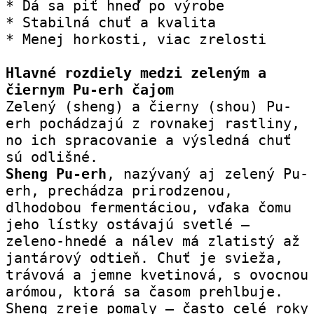
* Dá sa piť hneď po výrobe
* Stabilná chuť a kvalita
* Menej horkosti, viac zrelosti
Hlavné rozdiely medzi zeleným a 
čiernym Pu-erh čajom
Zelený (sheng) a čierny (shou) Pu-
erh pochádzajú z rovnakej rastliny, 
no ich spracovanie a výsledná chuť 
sú odlišné.
Sheng Pu-erh
, nazývaný aj zelený Pu-
erh, prechádza prirodzenou, 
dlhodobou fermentáciou, vďaka čomu 
jeho lístky ostávajú svetlé – 
zeleno-hnedé a nálev má zlatistý až 
jantárový odtieň. Chuť je svieža, 
trávová a jemne kvetinová, s ovocnou 
arómou, ktorá sa časom prehlbuje. 
Sheng zreje pomaly – často celé roky 