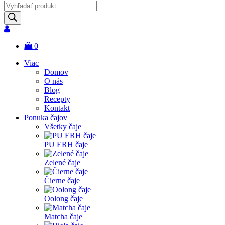
Products
search
0
Viac
Domov
O nás
Blog
Recepty
Kontakt
Ponuka čajov
Všetky čaje
PU ERH čaje
Zelené čaje
Čierne čaje
Oolong čaje
Matcha čaje