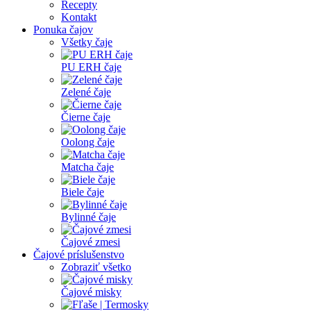
Recepty
Kontakt
Ponuka čajov
Všetky čaje
PU ERH čaje
Zelené čaje
Čierne čaje
Oolong čaje
Matcha čaje
Biele čaje
Bylinné čaje
Čajové zmesi
Čajové príslušenstvo
Zobraziť všetko
Čajové misky