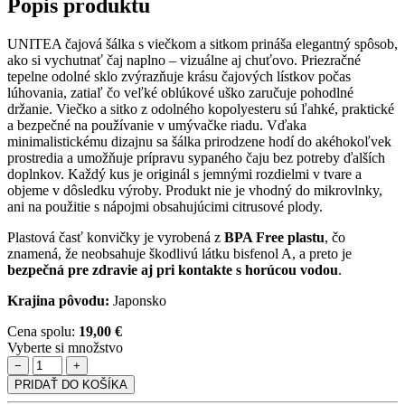
Popis produktu
UNITEA čajová šálka s viečkom a sitkom prináša elegantný spôsob,
ako si vychutnať čaj naplno – vizuálne aj chuťovo. Priezračné
tepelne odolné sklo zvýrazňuje krásu čajových lístkov počas
lúhovania, zatiaľ čo veľké oblúkové uško zaručuje pohodlné
držanie. Viečko a sitko z odolného kopolyesteru sú ľahké, praktické
a bezpečné na používanie v umývačke riadu. Vďaka
minimalistickému dizajnu sa šálka prirodzene hodí do akéhokoľvek
prostredia a umožňuje prípravu sypaného čaju bez potreby ďalších
doplnkov. Každý kus je originál s jemnými rozdielmi v tvare a
objeme v dôsledku výroby. Produkt nie je vhodný do mikrovlnky,
ani na použitie s nápojmi obsahujúcimi citrusové plody.
Plastová časť konvičky je vyrobená z
BPA Free plastu
, čo
znamená, že neobsahuje škodlivú látku bisfenol A, a preto je
bezpečná pre zdravie aj pri kontakte s horúcou vodou
.
Krajina pôvodu:
Japonsko
Cena spolu:
19,00 €
Vyberte si množstvo
−
+
PRIDAŤ DO KOŠÍKA