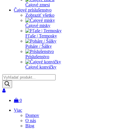
Čajové zmesi
Čajové príslušenstvo
Zobraziť všetko
Čajové misky
Fľaše | Termosky
Poháre / Šálky
Príslušenstvo
Čajové konvičky
Products
search
0
Viac
Domov
O nás
Blog