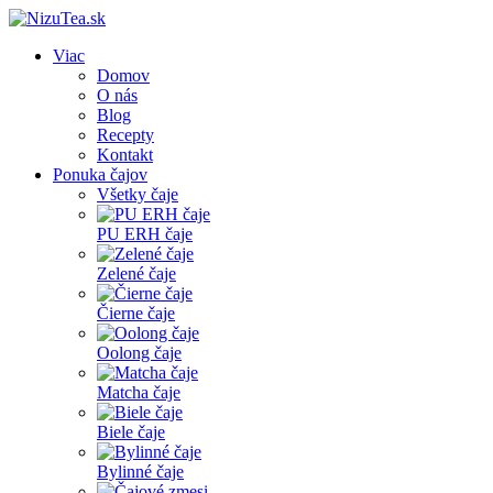
Viac
Domov
O nás
Blog
Recepty
Kontakt
Ponuka čajov
Všetky čaje
PU ERH čaje
Zelené čaje
Čierne čaje
Oolong čaje
Matcha čaje
Biele čaje
Bylinné čaje