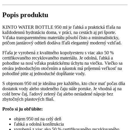
Popis produktu
KINTO WATER BOTTLE 950 ml je ľahká a praktická fľaša na
každodennú hydratáciu doma, v práci, na cestách aj pri športe.
Vďaka transparentnému materiálu pôsobí čisto a minimalisticky,
pričom jantárový odtieň dodáva fľaši elegantný moderný vzhľad.
Fľaša je vyrobená z kvalitného kopolyesteru s viac ako 50 %
certifikovaného recyklovaného materiálu. Je odolná, ľahká a
pohodlne sa nosí vďaka praktickému úchytu na viečku. Viečko sa
otvára jednoduchým otočením a náustok má príjemnú veľkosť na
pohodlné pitie aj jednoduché dopĺňanie vody.
S objemom 950 ml je ideálna pre každého, kto chce mať počas dňa
dostatok vody alebo studeného čaju stále poruke. Je vhodná aj na
cold brew čaj, ľadový zelený čaj alebo nesladené nápoje bez
zbytočných plastových fliaš.
Prečo si ju obľúbite:
objem 950 ml na celý deň
ľahká a odolná konštrukcia
vyrobená z viac ako 50 % certifikovaného recyklovaného