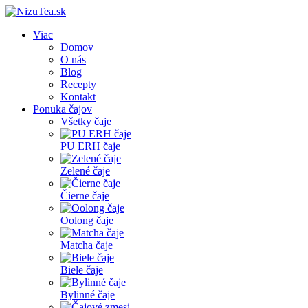
Viac
Domov
O nás
Blog
Recepty
Kontakt
Ponuka čajov
Všetky čaje
PU ERH čaje
Zelené čaje
Čierne čaje
Oolong čaje
Matcha čaje
Biele čaje
Bylinné čaje