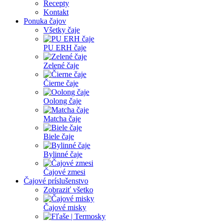
Recepty
Kontakt
Ponuka čajov
Všetky čaje
PU ERH čaje
Zelené čaje
Čierne čaje
Oolong čaje
Matcha čaje
Biele čaje
Bylinné čaje
Čajové zmesi
Čajové príslušenstvo
Zobraziť všetko
Čajové misky