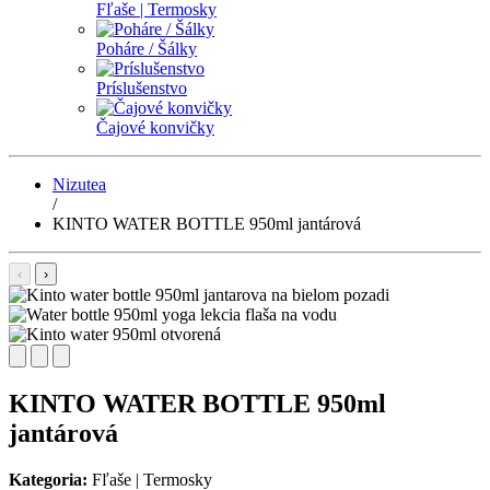
Fľaše | Termosky
Poháre / Šálky
Príslušenstvo
Čajové konvičky
Nizutea
/
KINTO WATER BOTTLE 950ml jantárová
‹
›
KINTO WATER BOTTLE 950ml
jantárová
Kategoria:
Fľaše | Termosky