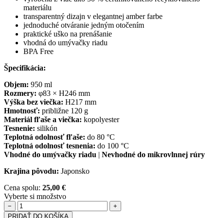
materiálu
transparentný dizajn v elegantnej amber farbe
jednoduché otváranie jedným otočením
praktické uško na prenášanie
vhodná do umývačky riadu
BPA Free
Špecifikácia:
Objem:
950 ml
Rozmery:
φ83 × H246 mm
Výška bez viečka:
H217 mm
Hmotnosť:
približne 120 g
Materiál fľaše a viečka:
kopolyester
Tesnenie:
silikón
Teplotná odolnosť fľaše:
do 80 °C
Teplotná odolnosť tesnenia:
do 100 °C
Vhodné do umývačky riadu
|
Nevhodné do mikrovlnnej rúry
Krajina pôvodu:
Japonsko
Cena spolu:
25,00 €
Vyberte si množstvo
−
+
PRIDAŤ DO KOŠÍKA