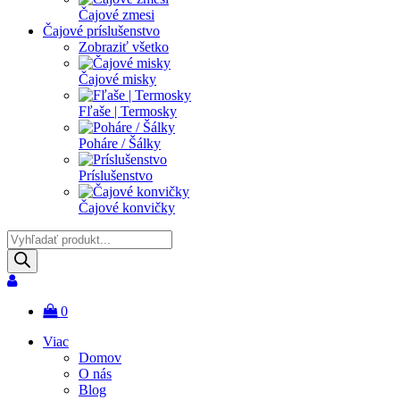
Čajové zmesi
Čajové príslušenstvo
Zobraziť všetko
Čajové misky
Fľaše | Termosky
Poháre / Šálky
Príslušenstvo
Čajové konvičky
Products
search
0
Viac
Domov
O nás
Blog