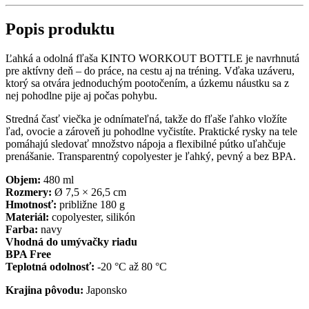
Popis produktu
Ľahká a odolná fľaša KINTO WORKOUT BOTTLE je navrhnutá
pre aktívny deň – do práce, na cestu aj na tréning. Vďaka uzáveru,
ktorý sa otvára jednoduchým pootočením, a úzkemu náustku sa z
nej pohodlne pije aj počas pohybu.
Stredná časť viečka je odnímateľná, takže do fľaše ľahko vložíte
ľad, ovocie a zároveň ju pohodlne vyčistíte. Praktické rysky na tele
pomáhajú sledovať množstvo nápoja a flexibilné pútko uľahčuje
prenášanie. Transparentný copolyester je ľahký, pevný a bez BPA.
Objem:
480 ml
Rozmery:
Ø 7,5 × 26,5 cm
Hmotnosť:
približne 180 g
Materiál:
copolyester, silikón
Farba:
navy
Vhodná do umývačky riadu
BPA Free
Teplotná odolnosť:
-20 °C až 80 °C
Krajina pôvodu:
Japonsko