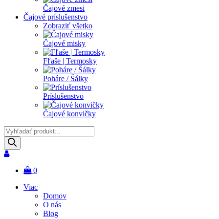
Čajové zmesi
Čajové príslušenstvo
Zobraziť všetko
Čajové misky
Fľaše | Termosky
Poháre / Šálky
Príslušenstvo
Čajové konvičky
Products
search
0
Viac
Domov
O nás
Blog