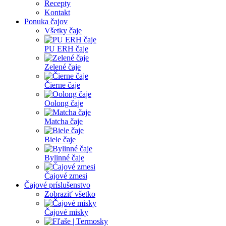
Recepty
Kontakt
Ponuka čajov
Všetky čaje
PU ERH čaje
Zelené čaje
Čierne čaje
Oolong čaje
Matcha čaje
Biele čaje
Bylinné čaje
Čajové zmesi
Čajové príslušenstvo
Zobraziť všetko
Čajové misky