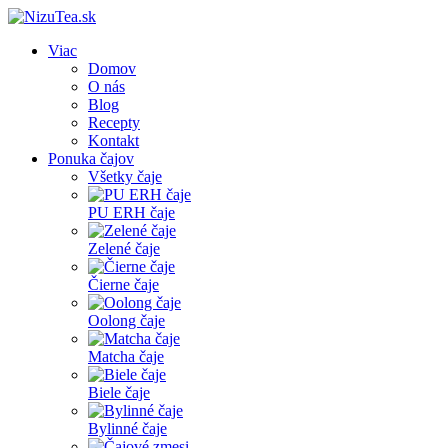
Viac
Domov
O nás
Blog
Recepty
Kontakt
Ponuka čajov
Všetky čaje
PU ERH čaje
Zelené čaje
Čierne čaje
Oolong čaje
Matcha čaje
Biele čaje
Bylinné čaje