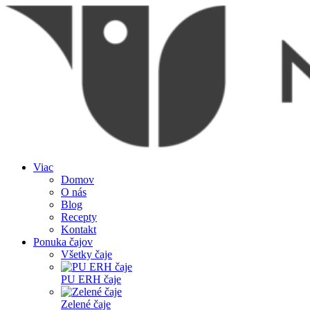
Viac
Domov
O nás
Blog
Recepty
Kontakt
Ponuka čajov
Všetky čaje
PU ERH čaje
Zelené čaje