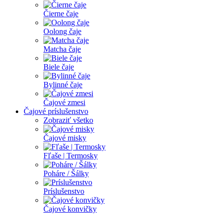
Čierne čaje
Oolong čaje
Matcha čaje
Biele čaje
Bylinné čaje
Čajové zmesi
Čajové príslušenstvo
Zobraziť všetko
Čajové misky
Fľaše | Termosky
Poháre / Šálky
Príslušenstvo
Čajové konvičky