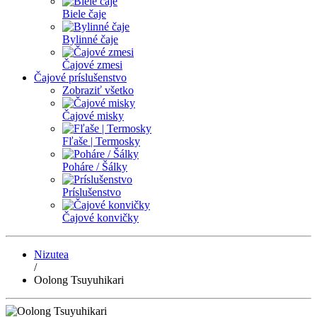
Biele čaje
Bylinné čaje
Čajové zmesi
Čajové príslušenstvo
Zobraziť všetko
Čajové misky
Fľaše | Termosky
Poháre / Šálky
Príslušenstvo
Čajové konvičky
Nizutea
/
Oolong Tsuyuhikari