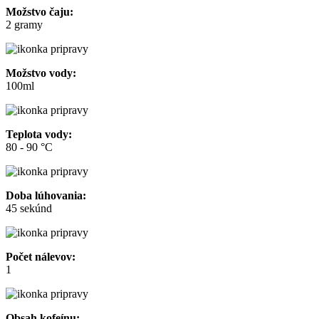
Možstvo čaju:
2 gramy
Možstvo vody:
100ml
Teplota vody:
80 - 90 °C
Doba lúhovania:
45 sekúnd
Počet nálevov:
1
Obsah kofeínu: