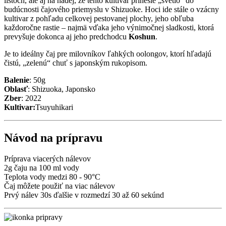
listoch, ale aj na nádej, že tento kultivar prinesie „svetlo“ do
budúcnosti čajového priemyslu v Shizuoke. Hoci ide stále o vzácny
kultivar z pohľadu celkovej pestovanej plochy, jeho obľuba
každoročne rastie – najmä vďaka jeho výnimočnej sladkosti, ktorá
prevyšuje dokonca aj jeho predchodcu
Koshun
.
Je to ideálny čaj pre milovníkov ľahkých oolongov, ktorí hľadajú
čistú, „zelenú“ chuť s japonským rukopisom.
Balenie
: 50g
Oblasť
: Shizuoka, Japonsko
Zber
: 2022
Kultivar:
Tsuyuhikari
Návod na prípravu
Príprava viacerých nálevov
2g čaju na 100 ml vody
Teplota vody medzi 80 - 90°C
Čaj môžete použiť na viac nálevov
Prvý nálev 30s ďalšie v rozmedzí 30 až 60 sekúnd