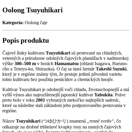
Oolong Tsuyuhikari
Kategoria:
Oolong čaje
Popis produktu
Čajové lístky kultivaru
Tsuyuhikari
sú pestované na chladných,
veterných a prirodzene odolných čajových plantážach v nadmorskej
výške
300–500 m
v horách
Hamamatsu
(oblasti Isagawa, Haruno-
cho a Tenryu-ku, Shizuoka). O čaj sa stará farmár
Takeshi Suzuki
,
ktorý je v regióne známy tým, že pestuje jedinú pôvodnú varietu
tohto kultivaru bez použitia pesticídov a chemických hnojív.
Kultivar Tsuyuhikari je odolnejší voči chladu, životaschopnejší a má
vyšší výnos ako najrozšírenejší japonský kultivar
Yabukita
. Práve
preto bolo v roku
2001
vybraných niekoľko najlepších sadeníc,
ktoré sa následne stali základom jeho podporovaného pestovania v
regióne.
Názov
Tsuyuhikari
(つゆひかり) znamená
„rosné svetlo“
, čo
odkazuje na drobné trblietavé kvapky rosy na ranných čajových