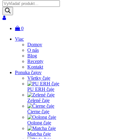
Products
search
0
Viac
Domov
O nás
Blog
Recepty
Kontakt
Ponuka čajov
Všetky čaje
PU ERH čaje
Zelené čaje
Čierne čaje
Oolong čaje
Matcha čaje