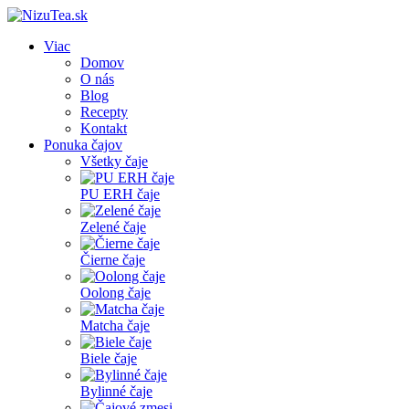
Viac
Domov
O nás
Blog
Recepty
Kontakt
Ponuka čajov
Všetky čaje
PU ERH čaje
Zelené čaje
Čierne čaje
Oolong čaje
Matcha čaje
Biele čaje
Bylinné čaje