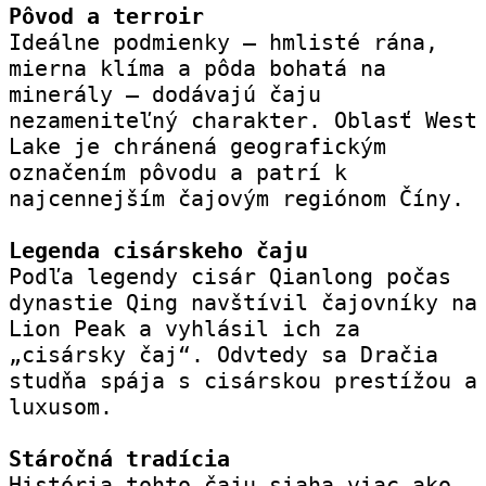
Pôvod a terroir
Ideálne podmienky – hmlisté rána, 
mierna klíma a pôda bohatá na 
minerály – dodávajú čaju 
nezameniteľný charakter. Oblasť West 
Lake je chránená geografickým 
označením pôvodu a patrí k 
najcennejším čajovým regiónom Číny.
Legenda cisárskeho čaju
Podľa legendy cisár Qianlong počas 
dynastie Qing navštívil čajovníky na 
Lion Peak a vyhlásil ich za 
„cisársky čaj“. Odvtedy sa Dračia 
studňa spája s cisárskou prestížou a 
luxusom.
Stáročná tradícia
História tohto čaju siaha viac ako 