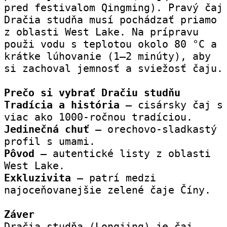
pred festivalom Qingming). Pravý čaj 
Dračia studňa musí pochádzať priamo 
z oblasti West Lake. Na prípravu 
použi vodu s teplotou okolo 80 °C a 
krátke lúhovanie (1–2 minúty), aby 
si zachoval jemnosť a sviežosť čaju.
Prečo si vybrať Dračiu studňu
Tradícia a história
 – cisársky čaj s 
viac ako 1000-ročnou tradíciou.
Jedinečná chuť
 – orechovo-sladkastý 
profil s umami.
Pôvod 
– autentické listy z oblasti 
West Lake.
Exkluzivita
 – patrí medzi 
najoceňovanejšie zelené čaje Číny.
Záver
Dračia studňa (Longjing) je čaj, 