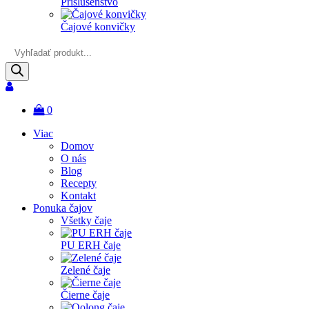
Príslušenstvo
Čajové konvičky
Products
search
0
Viac
Domov
O nás
Blog
Recepty
Kontakt
Ponuka čajov
Všetky čaje
PU ERH čaje
Zelené čaje
Čierne čaje