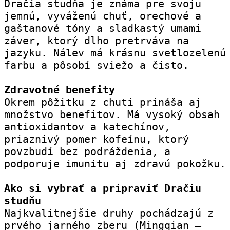
Dračia studňa je známa pre svoju 
jemnú, vyváženú chuť, orechové a 
gaštanové tóny a sladkastý umami 
záver, ktorý dlho pretrváva na 
jazyku. Nálev má krásnu svetlozelenú 
farbu a pôsobí sviežo a čisto.
Zdravotné benefity
Okrem pôžitku z chuti prináša aj 
množstvo benefitov. Má vysoký obsah 
antioxidantov a katechínov, 
priaznivý pomer kofeínu, ktorý 
povzbudí bez podráždenia, a 
podporuje imunitu aj zdravú pokožku.
Ako si vybrať a pripraviť Dračiu 
studňu
Najkvalitnejšie druhy pochádzajú z 
prvého jarného zberu (Mingqian – 