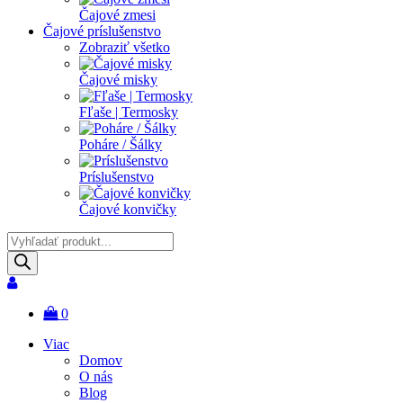
Čajové zmesi
Čajové príslušenstvo
Zobraziť všetko
Čajové misky
Fľaše | Termosky
Poháre / Šálky
Príslušenstvo
Čajové konvičky
Products
search
0
Viac
Domov
O nás
Blog