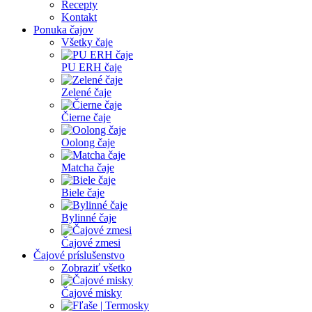
Recepty
Kontakt
Ponuka čajov
Všetky čaje
PU ERH čaje
Zelené čaje
Čierne čaje
Oolong čaje
Matcha čaje
Biele čaje
Bylinné čaje
Čajové zmesi
Čajové príslušenstvo
Zobraziť všetko
Čajové misky