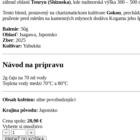
záhrad oblasti
Tenryu (Shizuoka)
, kde nadmorská výška 300 – 500 me
Tento blend, postavený na charizmatickom kultivare
Gokou
, prechád
praženie pred mletím na kamenných mlynoch dodáva Kogamu jeho špecif
Balenie
: 50g
Oblasť
: Isagawa, Japonsko
Zber
: 2025
Kultivar:
Yabukita
Návod na prípravu
2g čaju na 70 ml vody
Teplota vody medzi 70°C a 80°C
Obsah kofeínu:
silne povzbudzujúci
Krajina pôvodu:
Japonsko
Cena spolu:
20,90 €
Vyberte si množstvo
−
+
PRIDAŤ DO KOŠÍKA