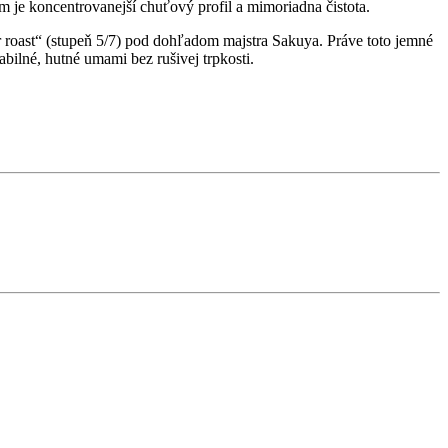
 je koncentrovanejší chuťový profil a mimoriadna čistota.
 roast“ (stupeň 5/7) pod dohľadom majstra Sakuya. Práve toto jemné
bilné, hutné umami bez rušivej trpkosti.