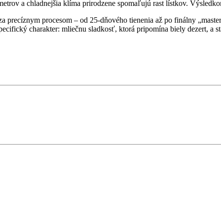
trov a chladnejšia klíma prirodzene spomaľujú rast lístkov. Výsledkom
za precíznym procesom – od 25-dňového tienenia až po finálny „master
ický charakter: mliečnu sladkosť, ktorá pripomína biely dezert, a sta