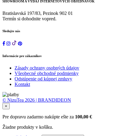
SHOWROOM A VÝDAJ INTERNETOVÝCH OBJEDNÁVOK
Bratislavská 197/83, Pezinok 902 01
Termín si dohodnite vopred.
Sledujte nás
Informácie pre zákazníkov
Zásady ochrany osobných údajov
Všeobecné obchodné podmienky
Odstúpenie od kúpnej zmluvy
Kontakt
© NizuTea 2026 | BRANDIDEON
×
Pre dopravu zadarmo nakúpte ešte za
100,00
€
Žiadne produkty v košíku.