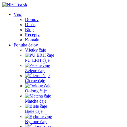
Viac
Domov
O nás
Blog
Recepty
Kontakt
Ponuka čajov
Všetky čaje
PU ERH čaje
Zelené čaje
Čierne čaje
Oolong čaje
Matcha čaje
Biele čaje
Bylinné čaje