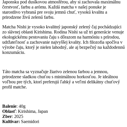
Japonsku pod dusíkovou atmosférou, aby si zachovala maximálnu
čerstvosť, farbu a arómu. Každá matcha v našej ponuke je
starostlivo vybraná pre svoju jemnú chuť, vysokú kvalitu a
prirodzene živú zelenú farbu.
Matcha Nishi je vysoko kvalitný japonský zelený čaj pochádzajúci
zo slávnej oblasti Kirishima. Rodina Nishi sa už tri generácie venuje
ekologickému pestovaniu čaju s dôrazom na harmóniu s prírodou,
udržateľnosť a zachovanie najvyššej kvality. Ich filozofia spočíva v
výrobe čaju, ktorý je nielen lahodný, ale aj bezpečný na každodennú
konzumáciu.
Táto matcha sa vyznačuje žiarivo zelenou farbou a jemnou,
prirodzene sladkou chuťou s minimálnou horkosťou. Je ideálnou
voľbou pre tých, ktorí preferujú ľahký a veľmi delikátny chuťový
profil matche.
Balenie
: 40g
Oblasť
: Kirishima, Japan
Zber
: 2025
Kultivar:
Saemidori