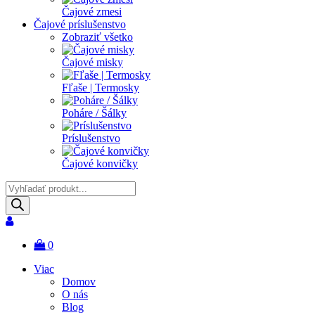
Čajové zmesi
Čajové príslušenstvo
Zobraziť všetko
Čajové misky
Fľaše | Termosky
Poháre / Šálky
Príslušenstvo
Čajové konvičky
Products
search
0
Viac
Domov
O nás
Blog