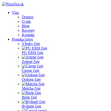
Viac
Domov
O nás
Blog
Recepty
Kontakt
Ponuka čajov
Všetky čaje
PU ERH čaje
Zelené čaje
Čierne čaje
Oolong čaje
Matcha čaje
Biele čaje
Bylinné čaje