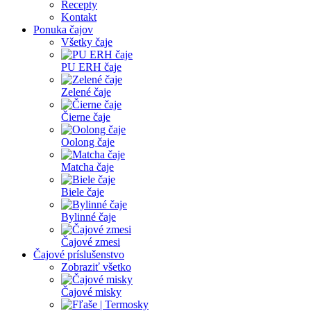
Recepty
Kontakt
Ponuka čajov
Všetky čaje
PU ERH čaje
Zelené čaje
Čierne čaje
Oolong čaje
Matcha čaje
Biele čaje
Bylinné čaje
Čajové zmesi
Čajové príslušenstvo
Zobraziť všetko
Čajové misky