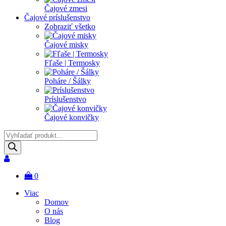
Čajové zmesi
Čajové príslušenstvo
Zobraziť všetko
Čajové misky
Fľaše | Termosky
Poháre / Šálky
Príslušenstvo
Čajové konvičky
Products
search
0
Viac
Domov
O nás
Blog