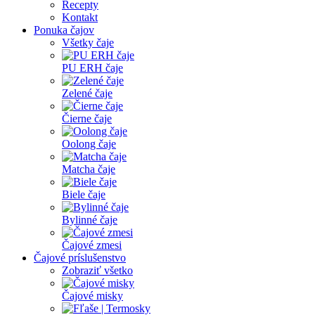
Recepty
Kontakt
Ponuka čajov
Všetky čaje
PU ERH čaje
Zelené čaje
Čierne čaje
Oolong čaje
Matcha čaje
Biele čaje
Bylinné čaje
Čajové zmesi
Čajové príslušenstvo
Zobraziť všetko
Čajové misky