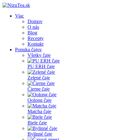
Viac
Domov
O nás
Blog
Recepty
Kontakt
Ponuka čajov
Všetky čaje
PU ERH čaje
Zelené čaje
Čierne čaje
Oolong čaje
Matcha čaje
Biele čaje
Bylinné čaje