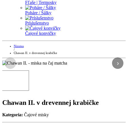
Fľaše | Termosky
Poháre / Šálky
Príslušenstvo
Čajové konvičky
Nizutea
/
Chawan II. v drevennej krabičke
‹
›
Chawan II. v drevennej krabičke
Kategoria:
Čajové misky