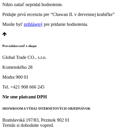
Nikto zatiaľ nepridal hodnotenie.
Pridajte prvú recenziu pre “Chawan II. v drevennej krabičke”
Musíte byť
prihlásený
pre pridanie hodnotenia.
Prevádzkovateľ e-shopu
Global Trade CO., s.r.o.
Komenského 28
Modra 900 01
Tel. +421 908 666 245
Nie sme platcami DPH
SHOWROOM A VÝDAJ INTERNETOVÝCH OBJEDNÁVOK
Bratislavská 197/83, Pezinok 902 01
Termín si dohodnite vopred.