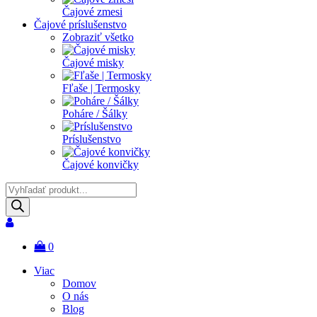
Čajové zmesi
Čajové príslušenstvo
Zobraziť všetko
Čajové misky
Fľaše | Termosky
Poháre / Šálky
Príslušenstvo
Čajové konvičky
Products
search
0
Viac
Domov
O nás
Blog