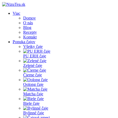
Viac
Domov
O nás
Blog
Recepty
Kontakt
Ponuka čajov
Všetky čaje
PU ERH čaje
Zelené čaje
Čierne čaje
Oolong čaje
Matcha čaje
Biele čaje
Bylinné čaje