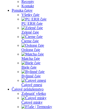
Recepty
Kontakt
Ponuka čajov
Všetky čaje
PU ERH čaje
Zelené čaje
Čierne čaje
Oolong čaje
Matcha čaje
Biele čaje
Bylinné čaje
Čajové zmesi
Čajové príslušenstvo
Zobraziť všetko
Čajové misky