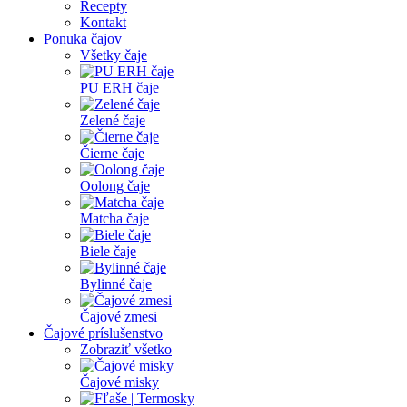
Recepty
Kontakt
Ponuka čajov
Všetky čaje
PU ERH čaje
Zelené čaje
Čierne čaje
Oolong čaje
Matcha čaje
Biele čaje
Bylinné čaje
Čajové zmesi
Čajové príslušenstvo
Zobraziť všetko
Čajové misky