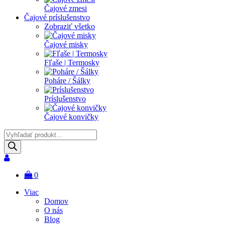
Čajové zmesi
Čajové príslušenstvo
Zobraziť všetko
Čajové misky
Fľaše | Termosky
Poháre / Šálky
Príslušenstvo
Čajové konvičky
Products
search
0
Viac
Domov
O nás
Blog