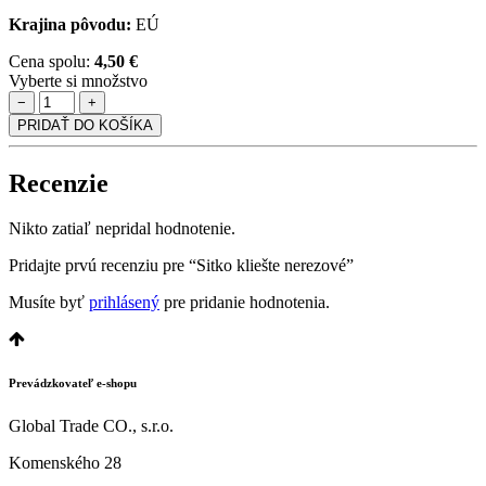
Krajina pôvodu:
EÚ
Cena spolu:
4,50 €
Vyberte si množstvo
−
+
PRIDAŤ DO KOŠÍKA
Recenzie
Nikto zatiaľ nepridal hodnotenie.
Pridajte prvú recenziu pre “Sitko kliešte nerezové”
Musíte byť
prihlásený
pre pridanie hodnotenia.
Prevádzkovateľ e-shopu
Global Trade CO., s.r.o.
Komenského 28