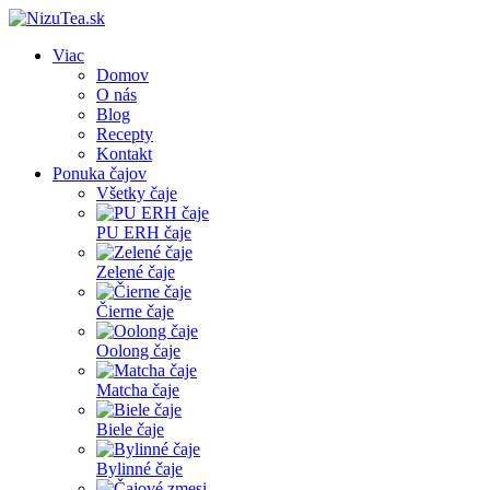
Viac
Domov
O nás
Blog
Recepty
Kontakt
Ponuka čajov
Všetky čaje
PU ERH čaje
Zelené čaje
Čierne čaje
Oolong čaje
Matcha čaje
Biele čaje
Bylinné čaje