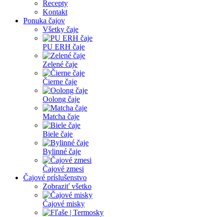
Recepty
Kontakt
Ponuka čajov
Všetky čaje
PU ERH čaje
Zelené čaje
Čierne čaje
Oolong čaje
Matcha čaje
Biele čaje
Bylinné čaje
Čajové zmesi
Čajové príslušenstvo
Zobraziť všetko
Čajové misky