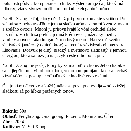
bohatosti pôdy a komplexnosti chute. Výsledkom je čaj, ktorý má
hlboký, viacvrstvový profil a mimoriadne elegantnú arómu.
Ya Shi Xiang je čaj, ktorý očarí už pri prvom kontakte s vôňou. Po
zaliatí sa z neho uvoľňuje jemná sladká aróma s tónmi kvetov, medu
a zrelého ovocia. Mnohí ju prirovnávajú k vôni orchideí alebo
jazmínu. V chuti sa prelína jemná krémovosť, náznaky medu,
vanilky a ovocia ako longan či medový melón. Nálev má svetlo
zlatistý až jantárový odtieň, ktorý sa mení v závislosti od intenzity
lúhovania. Dozvuk je dlhý, hladký a kvetinovo-sladkastý, s jemnou
energiou, ktorá sa rozvíja na jazyku ešte dlho po napití.
Ya Shi Xiang nie je čaj, ktorý by sa mal piť v zhone. Jeho charakter
sa najlepšie prejaví pri pomalom, vedomom popíjaní, keď sa necháš
viesť vôňou a postupne odhaľuješ jednotlivé vrstvy chutí.
Čaj je viac nálevový a každý nálev sa postupne vyvíja – od sviežej
sladkosti až po hĺbku pražených tónov.
Balenie
: 50g
Oblasť
: Fenghuang, Guangdong, Phoenix Mountains, Čína
Zber
: 2024
Kultivar:
Ya Shi Xiang