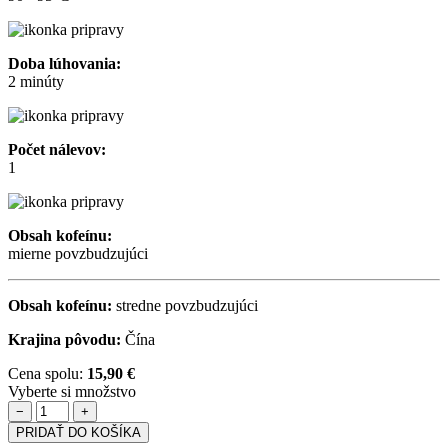
Doba lúhovania:
2 minúty
Počet nálevov:
1
Obsah kofeínu:
mierne povzbudzujúci
Obsah kofeínu:
stredne povzbudzujúci
Krajina pôvodu:
Čína
Cena spolu:
15,90 €
Vyberte si množstvo
−
+
PRIDAŤ DO KOŠÍKA