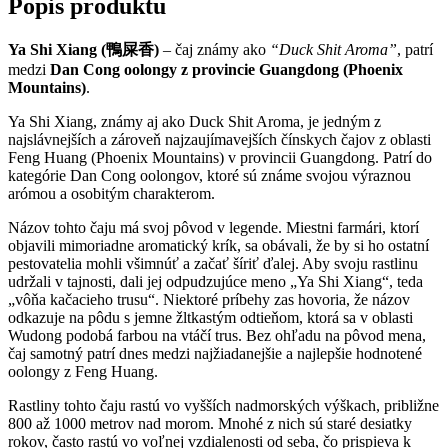
Popis produktu
Ya Shi Xiang (鴨屎香)
– čaj známy ako
“Duck Shit Aroma”
, patrí
medzi
Dan Cong oolongy z provincie Guangdong (Phoenix
Mountains)
.
Ya Shi Xiang, známy aj ako Duck Shit Aroma, je jedným z
najslávnejších a zároveň najzaujímavejších čínskych čajov z oblasti
Feng Huang (Phoenix Mountains) v provincii Guangdong. Patrí do
kategórie Dan Cong oolongov, ktoré sú známe svojou výraznou
arómou a osobitým charakterom.
Názov tohto čaju má svoj pôvod v legende. Miestni farmári, ktorí
objavili mimoriadne aromatický krík, sa obávali, že by si ho ostatní
pestovatelia mohli všimnúť a začať šíriť ďalej. Aby svoju rastlinu
udržali v tajnosti, dali jej odpudzujúce meno „Ya Shi Xiang“, teda
„vôňa kačacieho trusu“. Niektoré príbehy zas hovoria, že názov
odkazuje na pôdu s jemne žltkastým odtieňom, ktorá sa v oblasti
Wudong podobá farbou na vtáčí trus. Bez ohľadu na pôvod mena,
čaj samotný patrí dnes medzi najžiadanejšie a najlepšie hodnotené
oolongy z Feng Huang.
Rastliny tohto čaju rastú vo vyšších nadmorských výškach, približne
800 až 1000 metrov nad morom. Mnohé z nich sú staré desiatky
rokov, často rastú vo voľnej vzdialenosti od seba, čo prispieva k