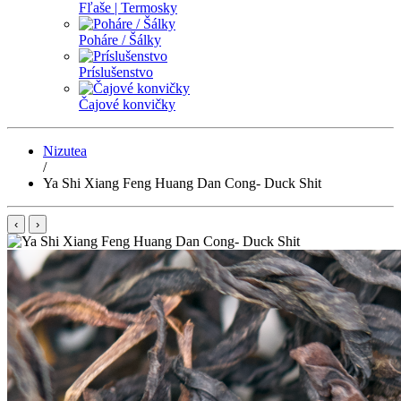
Fľaše | Termosky
Poháre / Šálky
Príslušenstvo
Čajové konvičky
Nizutea
/
Ya Shi Xiang Feng Huang Dan Cong- Duck Shit
‹
›