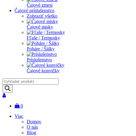
Čajové zmesi
Čajové príslušenstvo
Zobraziť všetko
Čajové misky
Fľaše | Termosky
Poháre / Šálky
Príslušenstvo
Čajové konvičky
Products
search
0
Viac
Domov
O nás
Blog