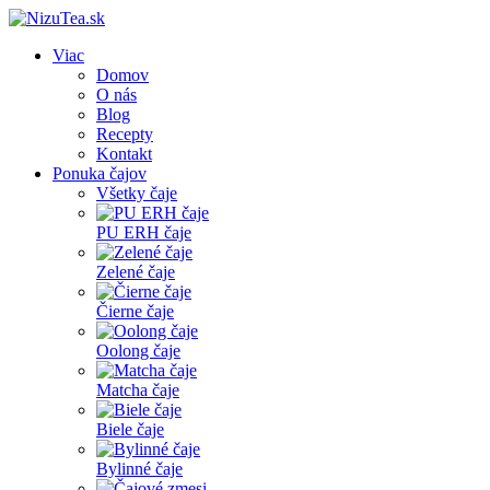
Viac
Domov
O nás
Blog
Recepty
Kontakt
Ponuka čajov
Všetky čaje
PU ERH čaje
Zelené čaje
Čierne čaje
Oolong čaje
Matcha čaje
Biele čaje
Bylinné čaje