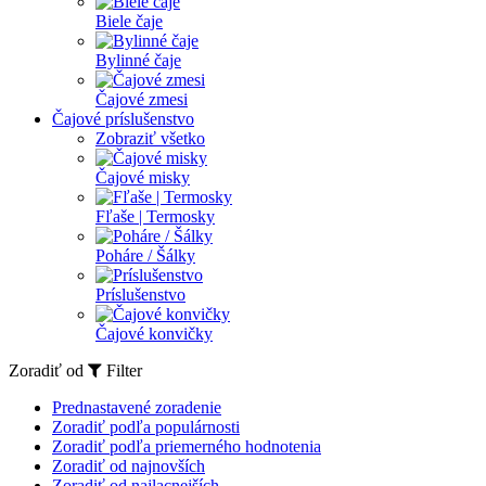
Biele čaje
Bylinné čaje
Čajové zmesi
Čajové príslušenstvo
Zobraziť všetko
Čajové misky
Fľaše | Termosky
Poháre / Šálky
Príslušenstvo
Čajové konvičky
Zoradiť od
Filter
Prednastavené zoradenie
Zoradiť podľa populárnosti
Zoradiť podľa priemerného hodnotenia
Zoradiť od najnovších
Zoradiť od najlacnejších