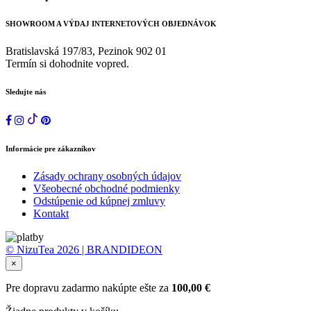
SHOWROOM A VÝDAJ INTERNETOVÝCH OBJEDNÁVOK
Bratislavská 197/83, Pezinok 902 01
Termín si dohodnite vopred.
Sledujte nás
Informácie pre zákazníkov
Zásady ochrany osobných údajov
Všeobecné obchodné podmienky
Odstúpenie od kúpnej zmluvy
Kontakt
© NizuTea 2026 | BRANDIDEON
×
Pre dopravu zadarmo nakúpte ešte za
100,00
€