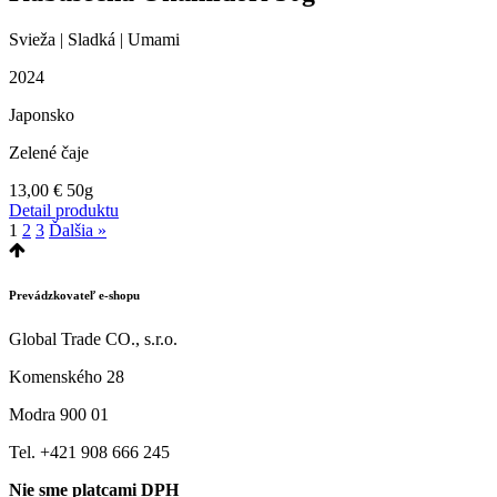
Svieža | Sladká | Umami
2024
Japonsko
Zelené čaje
13,00
€
50g
Detail produktu
1
2
3
Ďalšia »
Prevádzkovateľ e-shopu
Global Trade CO., s.r.o.
Komenského 28
Modra 900 01
Tel. +421 908 666 245
Nie sme platcami DPH