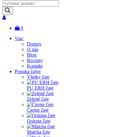
Products
search
0
Viac
Domov
O nás
Blog
Recepty
Kontakt
Ponuka čajov
Všetky čaje
PU ERH čaje
Zelené čaje
Čierne čaje
Oolong čaje
Matcha čaje