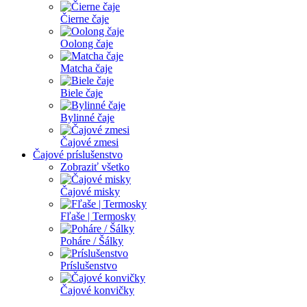
Čierne čaje
Oolong čaje
Matcha čaje
Biele čaje
Bylinné čaje
Čajové zmesi
Čajové príslušenstvo
Zobraziť všetko
Čajové misky
Fľaše | Termosky
Poháre / Šálky
Príslušenstvo
Čajové konvičky