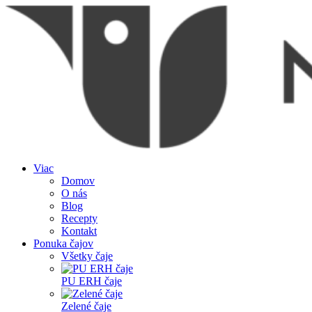
Viac
Domov
O nás
Blog
Recepty
Kontakt
Ponuka čajov
Všetky čaje
PU ERH čaje
Zelené čaje