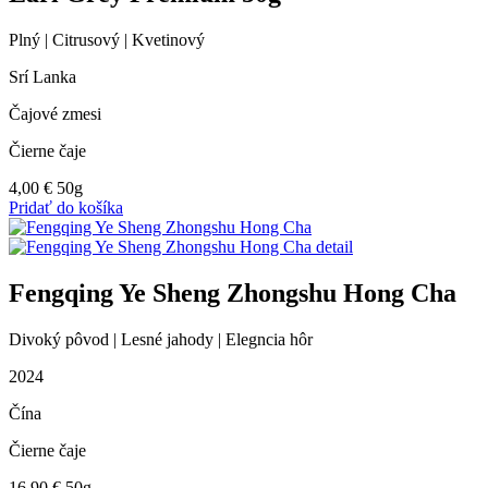
Plný | Citrusový | Kvetinový
Srí Lanka
Čajové zmesi
Čierne čaje
4,00
€
50g
Pridať do košíka
Fengqing Ye Sheng Zhongshu Hong Cha
Divoký pôvod | Lesné jahody | Elegncia hôr
2024
Čína
Čierne čaje
16,90
€
50g