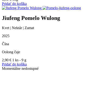
Pridať do košíka
Jiufeng Pomelo Wulong
Kvet | Nektár | Zamat
2025
Čína
Oolong čaje
2,90
€
1 ks - 9 g
Pridať do košíka
Momentálne nedostupné