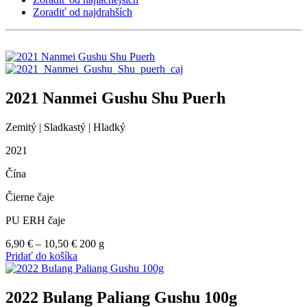
Zoradiť od najdrahších
2021 Nanmei Gushu Shu Puerh
Zemitý | Sladkastý | Hladký
2021
Čína
Čierne čaje
PU ERH čaje
Price
6,90
€
–
10,50
€
200 g
range:
Pridať do košíka
6,90 €
through
10,50 €
2022 Bulang Paliang Gushu 100g